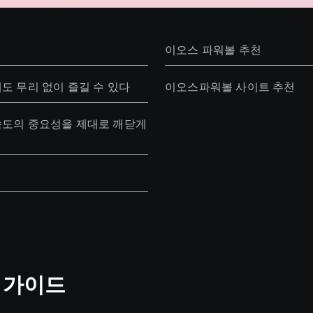
이오스 파워볼 추천
도 무리 없이 즐길 수 있다
이오스파워볼 사이트 추천
속도의 중요성을 제대로 깨닫게
준
측 가이드