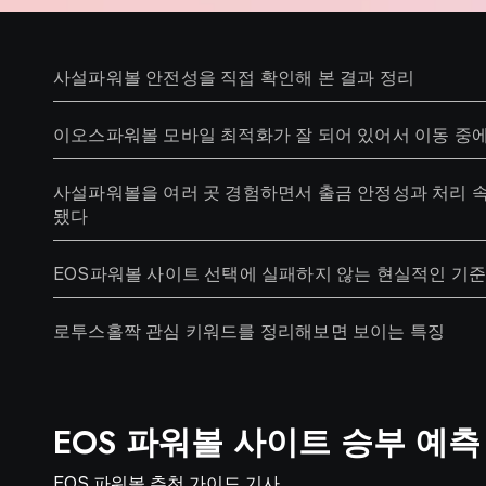
사설파워볼 안전성을 직접 확인해 본 결과 정리
이오스파워볼 모바일 최적화가 잘 되어 있어서 이동 중에
사설파워볼을 여러 곳 경험하면서 출금 안정성과 처리 
됐다
EOS파워볼 사이트 선택에 실패하지 않는 현실적인 기
로투스홀짝 관심 키워드를 정리해보면 보이는 특징
EOS 파워볼 사이트 승부 예
EOS 파워볼 추천 가이드 기사