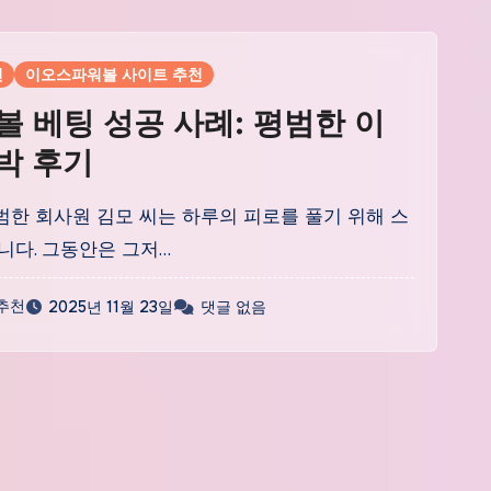
천
이오스파워볼 사이트 추천
볼 베팅 성공 사례: 평범한 이
박 후기
니다. 그동안은 그저…
추천
2025년 11월 23일
댓글 없음