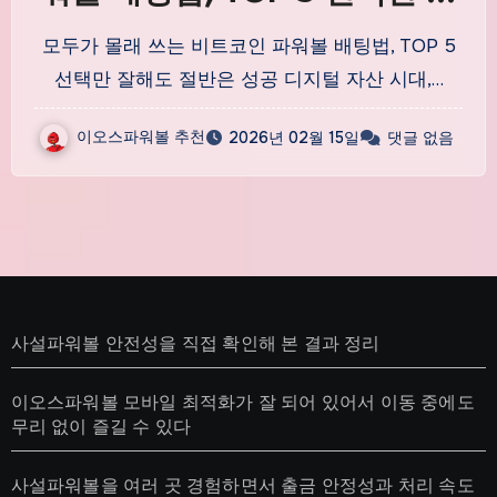
해도 절반은 성공
모두가 몰래 쓰는 비트코인 파워볼 배팅법, TOP 5
선택만 잘해도 절반은 성공 디지털 자산 시대,…
이오스파워볼 추천
2026년 02월 15일
댓글 없음
사설파워볼 안전성을 직접 확인해 본 결과 정리
이오스파워볼 모바일 최적화가 잘 되어 있어서 이동 중에도
무리 없이 즐길 수 있다
사설파워볼을 여러 곳 경험하면서 출금 안정성과 처리 속도