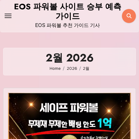
Skip
EOS 파워볼 사이트 승부 예측
to
가이드
content
EOS 파워볼 추천 가이드 기사
2월 2026
Home
2026
2월