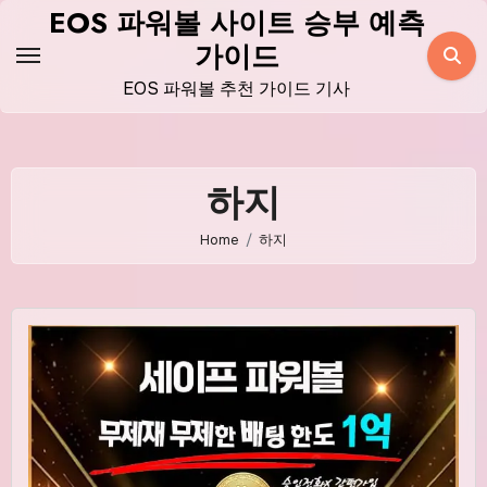
Skip
EOS 파워볼 사이트 승부 예측
to
가이드
content
EOS 파워볼 추천 가이드 기사
하지
Home
하지