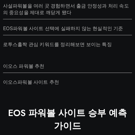
사설파워볼을 여러 곳 경험하면서 출금 안정성과 처리 속도
의 중요성을 제대로 깨닫게 됐다
EOS파워볼 사이트 선택에 실패하지 않는 현실적인 기준
로투스홀짝 관심 키워드를 정리해보면 보이는 특징
이오스 파워볼 추천
이오스파워볼 사이트 추천
EOS 파워볼 사이트 승부 예측
가이드