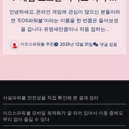
라
안녕하세요, 온라인 게임에 관심이 많으신 분들이라
면 ‘EOS파워볼’이라는 이름을 한 번쯤은 들어보셨
을 겁니다. 유명세만큼이나 처음 접하는…
이오스파워볼 추천
2025년 12월 31일
댓글 없음
사설파워볼 안전성을 직접 확인해 본 결과 정리
이오스파워볼 모바일 최적화가 잘 되어 있어서 이동 중에도
무리 없이 즐길 수 있다