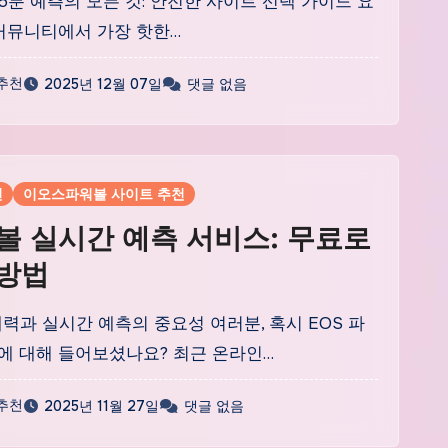
커뮤니티에서 가장 핫한…
추천
2025년 12월 07일
댓글 없음
천
이오스파워볼 사이트 추천
워볼 실시간 예측 서비스: 무료로
방법
에 대해 들어보셨나요? 최근 온라인…
추천
2025년 11월 27일
댓글 없음