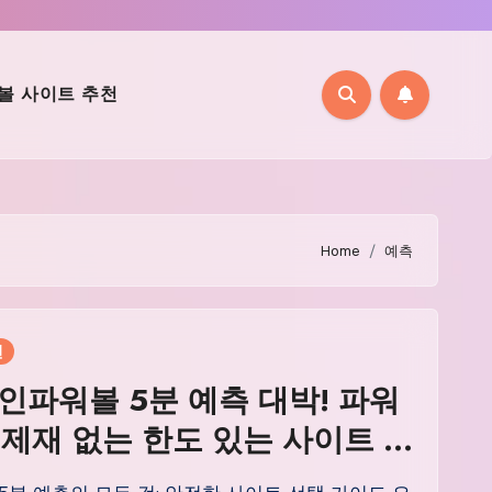
볼 사이트 추천
Home
예측
천
파워볼 5분 예측 대박! 파워
 제재 없는 한도 있는 사이트 후