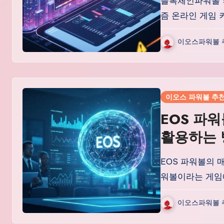
블록체인파워볼 5분 예측의 모든 것: 안전한 사이트 선택 가이드 요
즘 온라인 게임 
이오스파워볼 
이오스 파워볼 추
EOS 파
활용하는 
EOS 파워볼의 매력과 실시간 예측의 중요성 여러분, 혹시 EOS 파
워볼이라는 게임
이오스파워볼 