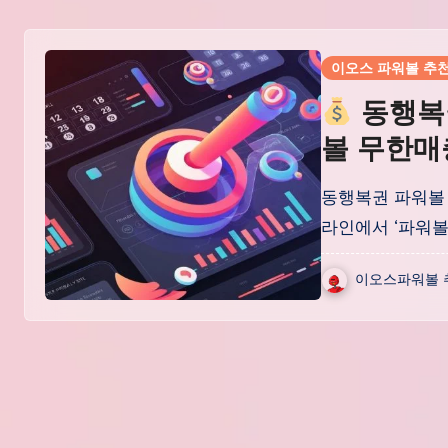
이오스 파워볼 추
동행복권
볼 무한매
동행복권 파워볼 정보 분석과 안전한 플레이를 위한 가이드 요즘 온
라인에서 ‘파워볼
이오스파워볼 