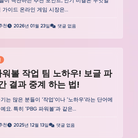
분석 가이드 온라인 게임 시장은…
추천
2026년 01월 23일
댓글 없음
천
파워볼 작업 팀 노하우! 보글 파
간 결과 중계 하는 법!
요. 특히 ‘PBG 파워볼’과 같은…
추천
2025년 12월 13일
댓글 없음