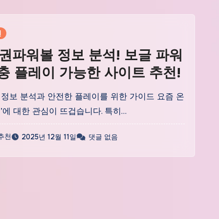
천
파워볼 정보 분석! 보글 파워
충 플레이 가능한 사이트 추천!
’에 대한 관심이 뜨겁습니다. 특히…
추천
2025년 12월 11일
댓글 없음