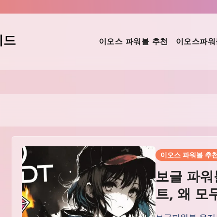
이드
이오스 파워볼 추천
이오스파워
이오스 파워볼 추
보글 파워
트, 왜 