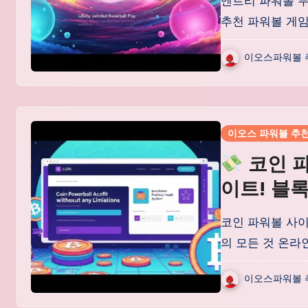
엔트리 파워볼 무한매충 혜택과 제재 없는 한도 있는 사이트 TOP 5
추천 파워볼 게
이오스파워볼 
이오스 파워볼 추
코인 파
이트! 블
이트 검증
코인 파워볼 사이트 선택 가이드: 제재 없는 한도와 블록체인 검증
의 모든 것 온라
이오스파워볼 