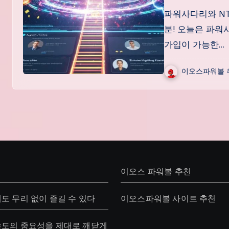
파워사다리와 NTRY파워볼의 세계로 초대합니다 안녕하세요, 여러
분! 오늘은 파워
가입이 가능한…
이오스파워볼 
이오스 파워볼 추천
도 무리 없이 즐길 수 있다
이오스파워볼 사이트 추천
속도의 중요성을 제대로 깨닫게