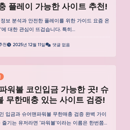
충 플레이 가능한 사이트 추천!
’에 대한 관심이 뜨겁습니다. 특히…
추천
2025년 12월 11일
댓글 없음
천
워볼 코인입금 가능한 곳! 슈
 무한매충 있는 사이트 검증!
 즐기는 유저라면 ‘파워볼’이라는 이름은 한번쯤…