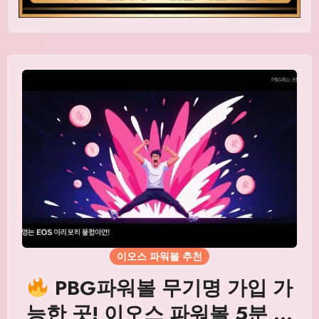
이오스 파워볼 추천
PBG파워볼 무기명 가입 가
능한 곳! 이오스 파워볼 5분 배