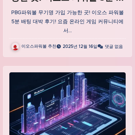
팅 대박 후기!
PBG파워볼 무기명 가입 가능한 곳! 이오스 파워볼
5분 배팅 대박 후기! 요즘 온라인 게임 커뮤니티에
서…
이오스파워볼 추천
2025년 12월 16일
댓글 없음