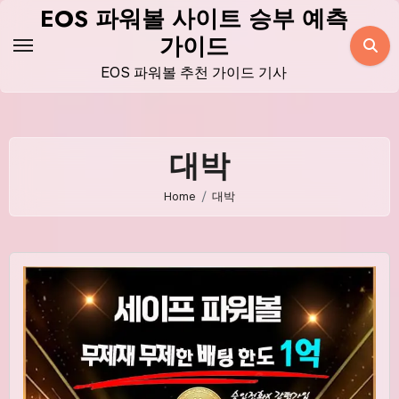
Skip
EOS 파워볼 사이트 승부 예측
to
가이드
content
EOS 파워볼 추천 가이드 기사
대박
Home
대박