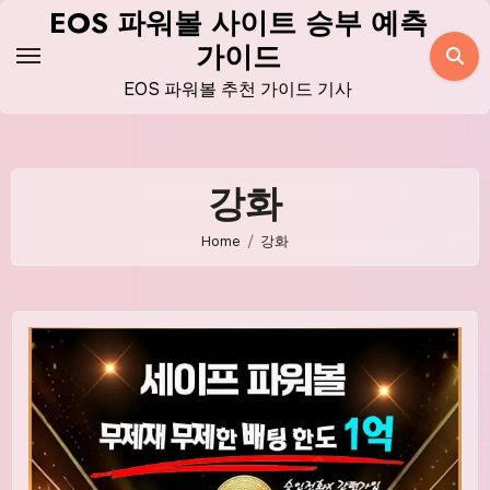
Skip
EOS 파워볼 사이트 승부 예측
to
가이드
content
EOS 파워볼 추천 가이드 기사
강화
Home
강화