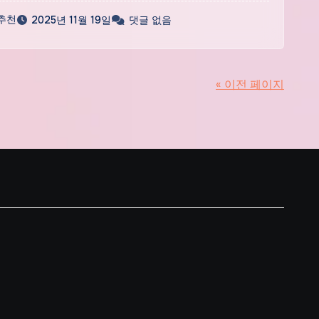
추천
2025년 11월 19일
댓글 없음
« 이전 페이지