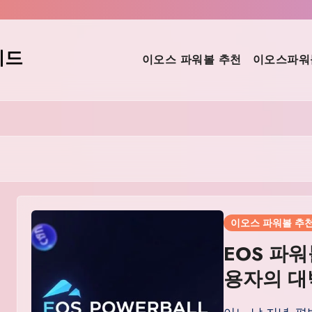
이드
이오스 파워볼 추천
이오스파워
이오스 파워볼 추
EOS 파워
용자의 대